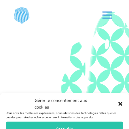
a
Votre demande
Gérer le consentement aux
cookies
d'inscription a bien
Pour offrir les meilleures expériences, nous utilisons des technologies telles que les
été enregistré, je
cookies pour stocker et/ou accéder aux informations des appareils.
vous en remercie.
Accepter