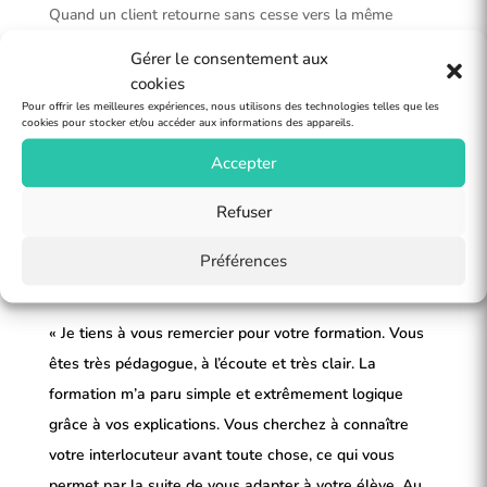
Quand un client retourne sans cesse vers la même
prestataire sans la moindre hésitation, cela est la preuve
Gérer le consentement aux
de la qualité et du service du prestataire. Je suis plus
cookies
qu’enchanté d’avoir rencontré professionnellement Jean-
Pour offrir les meilleures expériences, nous utilisons des technologies telles que les
Charles. Une perle dans son domaine : rapide, efficace,
cookies pour stocker et/ou accéder aux informations des appareils.
professionnel, très patient et une gentillesse inégalée.
Accepter
Merci pour tout et à très bientôt
Refuser
Préférences
« Je tiens à vous remercier pour votre formation. Vous
êtes très pédagogue, à l’écoute et très clair. La
formation m’a paru simple et extrêmement logique
grâce à vos explications. Vous cherchez à connaître
votre interlocuteur avant toute chose, ce qui vous
permet par la suite de vous adapter à votre élève. Au