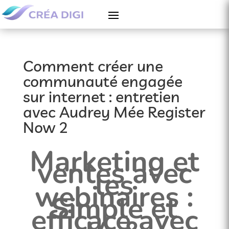
Comment créer une
communauté engagée
sur internet : entretien
avec Audrey Mée Register
Now 2
Marketing et
ventes avec
les
webinaires :
Simple et
efficace avec