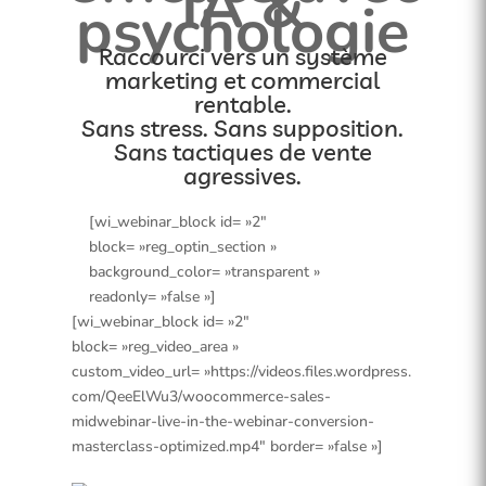
IA &
psychologie
Raccourci vers un système
marketing et commercial
rentable.
Sans stress. Sans supposition.
Sans tactiques de vente
agressives.
[wi_webinar_block id= »2″
block= »reg_optin_section »
background_color= »transparent »
readonly= »false »]
[wi_webinar_block id= »2″
block= »reg_video_area »
custom_video_url= »https://videos.files.wordpress.
com/QeeElWu3/woocommerce-sales-
midwebinar-live-in-the-webinar-conversion-
masterclass-optimized.mp4″ border= »false »]