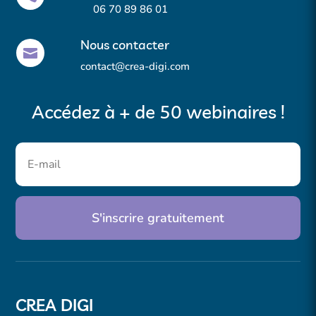
Pour offrir les meilleures expériences, nous utilisons des technologies telles que les
06 70 89 86 01
cookies pour stocker et/ou accéder aux informations des appareils.
Accepter
Nous contacter

contact@crea-digi.com
Refuser
Préférences
Accédez à + de 50 webinaires !
S'inscrire gratuitement
CREA DIGI