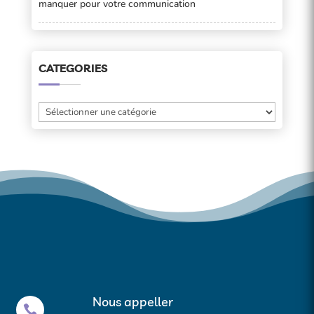
manquer pour votre communication
CATEGORIES
Categories
Gérer le consentement aux
Nous appeller
cookies
