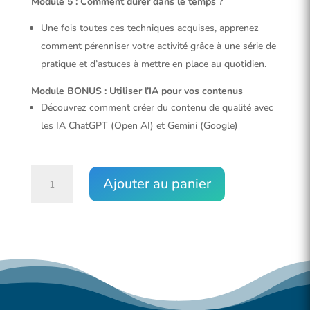
Module 5 : Comment durer dans le temps ?
Une fois toutes ces techniques acquises, apprenez
comment pérenniser votre activité grâce à une série de
pratique et d’astuces à mettre en place au quotidien.
Module BONUS : Utiliser l’IA pour vos contenus
Découvrez comment créer du contenu de qualité avec
les IA ChatGPT (Open AI) et Gemini (Google)
quantité
Ajouter au panier
de
Attirer
des
clients
sur
internet