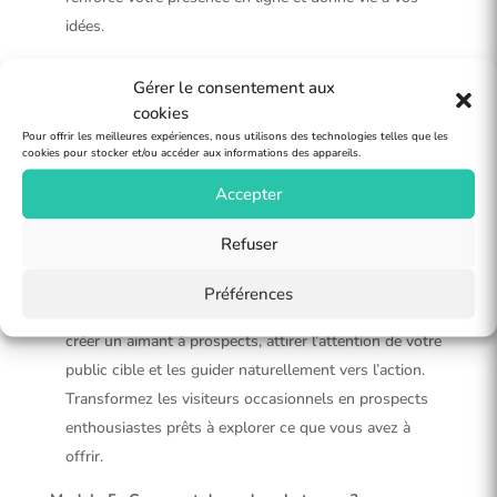
idées.
Module 3 : La Technique AIDA
Gérer le consentement aux
Explorez la puissance de la Technique AIDA. Plongez
cookies
Pour offrir les meilleures expériences, nous utilisons des technologies telles que les
dans les étapes clés pour créer des messages
cookies pour stocker et/ou accéder aux informations des appareils.
percutants et transformez chaque communication en
Accepter
une expérience engageante et impactante.
Module 4 : Savoir Attirer des Clients
Refuser
“Savoir attirer des clients” est l’art de séduire votre
Préférences
audience. Découvrez les stratégies essentielles pour
créer un aimant à prospects, attirer l’attention de votre
public cible et les guider naturellement vers l’action.
Transformez les visiteurs occasionnels en prospects
enthousiastes prêts à explorer ce que vous avez à
offrir.