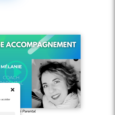
u accéder
lanie – Coach Parental