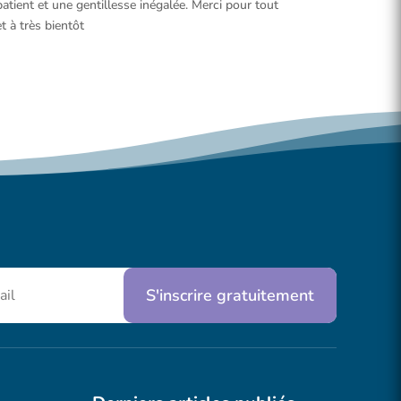
patient et une gentillesse inégalée. Merci pour tout
et à très bientôt
S'inscrire gratuitement