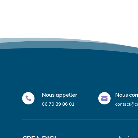
Nous appeller
Nous con


06 70 89 86 01
contact@c