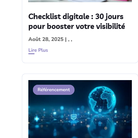
Checklist digitale : 30 jours
pour booster votre visibilité
Août 28, 2025
|
,
,
Lire Plus
SEO
Contenu
IA
Référencement