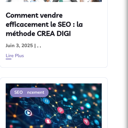
Comment vendre
efficacement le SEO : la
méthode CREA DIGI
Juin 3, 2025
|
,
,
Lire Plus
Contenu
Référencement
SEO