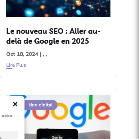
Le nouveau SEO : Aller au-
delà de Google en 2025
Oct 18, 2024
|
,
,
Lire Plus
Contenu
Marketing digital
SEO
u accéder
s