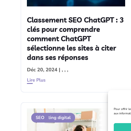
Classement SEO ChatGPT : 3
clés pour comprendre
comment ChatGPT
sélectionne les sites à citer
dans ses réponses
Déc 20, 2024
|
,
,
,
Lire Plus
Pour offrir l
aux informat
Avis clients
Marketing digital
SEO