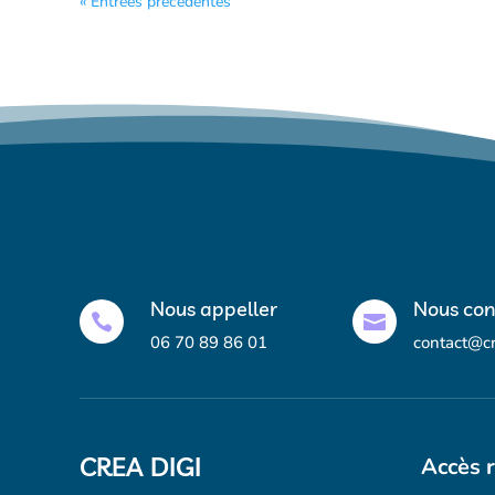
« Entrées précédentes
Nous appeller
Nous con


06 70 89 86 01
contact@c
CREA DIGI
Accès 