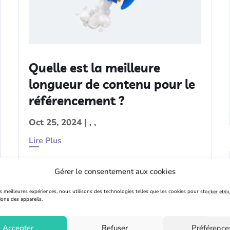
Quelle est la meilleure
longueur de contenu pour le
référencement ?
Oct 25, 2024
|
,
,
Lire Plus
Gérer le consentement aux cookies
es meilleures expériences, nous utilisons des technologies telles que les cookies pour stocker et/o
ions des appareils.
Contenu
Référencement
SEO
Accepter
Refuser
Préférence