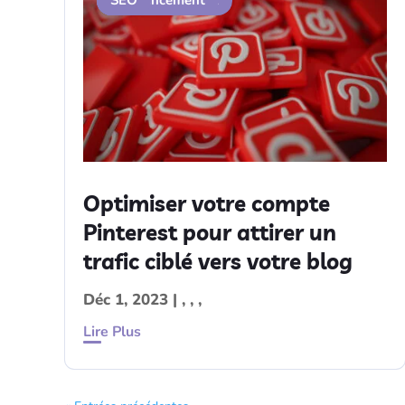
Contenu
Marketing digital
Référencement
SEO
Optimiser votre compte
Pinterest pour attirer un
trafic ciblé vers votre blog
Déc 1, 2023
|
,
,
,
Lire Plus